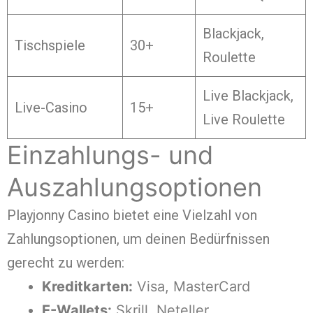
Blackjack,
Tischspiele
30+
Roulette
Live Blackjack,
Live-Casino
15+
Live Roulette
Einzahlungs- und
Auszahlungsoptionen
Playjonny Casino bietet eine Vielzahl von
Zahlungsoptionen, um deinen Bedürfnissen
gerecht zu werden:
Kreditkarten:
Visa, MasterCard
E-Wallets:
Skrill, Neteller