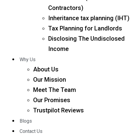
Contractors)
Inheritance tax planning (IHT)
Tax Planning for Landlords
Disclosing The Undisclosed
Income
Why Us
About Us
Our Mission
Meet The Team
Our Promises
Trustpilot Reviews
Blogs
Contact Us