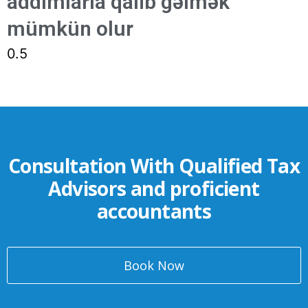
addımlarla qalib gəlmək
mümkün olur
Consultation With Qualified Tax
Advisors and proficient
accountants
Book Now