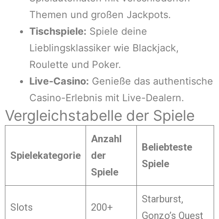
Themen und großen Jackpots.
Tischspiele:
Spiele deine
Lieblingsklassiker wie Blackjack,
Roulette und Poker.
Live-Casino:
Genieße das authentische
Casino-Erlebnis mit Live-Dealern.
Vergleichstabelle der Spiele
Anzahl
Beliebteste
Spielekategorie
der
Spiele
Spiele
Starburst,
Slots
200+
Gonzo’s Quest