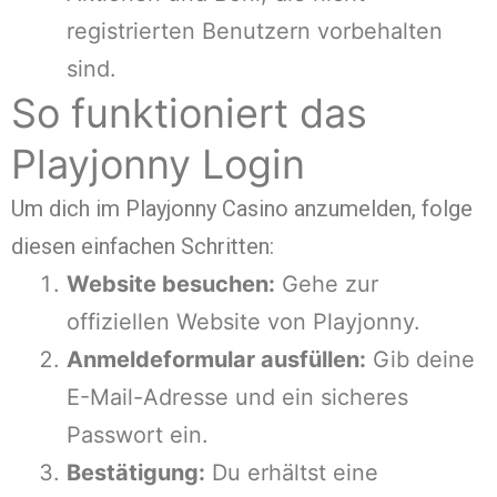
registrierten Benutzern vorbehalten
sind.
So funktioniert das
Playjonny Login
Um dich im Playjonny Casino anzumelden, folge
diesen einfachen Schritten:
Website besuchen:
Gehe zur
offiziellen Website von Playjonny.
Anmeldeformular ausfüllen:
Gib deine
E-Mail-Adresse und ein sicheres
Passwort ein.
Bestätigung:
Du erhältst eine