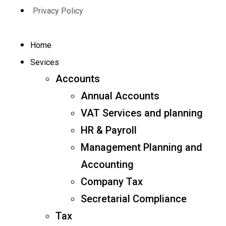
Privacy Policy
Home
Sevices
Accounts
Annual Accounts
VAT Services and planning
HR & Payroll
Management Planning and
Accounting
Company Tax
Secretarial Compliance
Tax