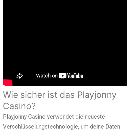
Wie sicher ist das Playjonny
Casino?
Playjonny Casino verwendet die neueste
Verschlüsselungstechnologie, um deine Daten