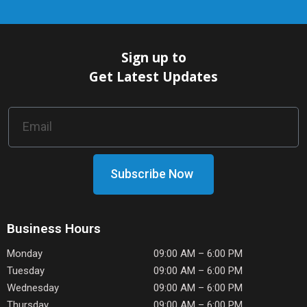
Sign up to
Get Latest Updates
Subscribe Now
Business Hours
Monday
09:00 AM – 6:00 PM
Tuesday
09:00 AM – 6:00 PM
Wednesday
09:00 AM – 6:00 PM
Thursday
09:00 AM – 6:00 PM